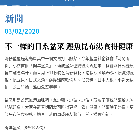
新聞
03/02/2020
不一樣的日系盆菜 鰹魚昆布湯食得健康
灣仔藍屋是港島區其中一個文青打卡熱點，今年藍屋社企餐廳「時間關
係」小館首推「開年盆菜」，傳統盆菜也變得文青起來。餐廳以日式鰹魚
昆布熬煮湯汁，而且用上14款特色清新食材，包括法國燒春雞、原隻海虎
蝦、帆立貝、日式叉燒、薩摩雞肉軟骨丸、黑薯糕、日本大根、小判天魚
餅、芝士竹輪、淮山魚蛋等等。
最吸引是盆菜無添加味精，兼少鹽、少糖、少油，顛覆了傳統盆菜給人的
肥膩印象，大家在新春期間就可吃得更輕「營」健康。盆菜除了外賣，更
設午市堂食服務，適合一班同事或朋友聚首一堂，送舊迎新。
開年盆菜（8至10人份）