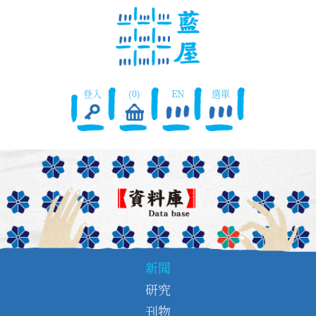
登入
(0)
EN
選單
新聞
研究
刊物