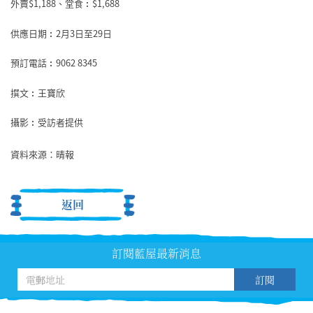
外賣$1,188、堂食︰$1,688
供應日期︰2月3日至29日
預訂電話︰9062 8345
撰文︰王寶欣
攝影︰受訪者提供
資料來源：晴報
返回
訂閱藍屋最新消息
訂閱