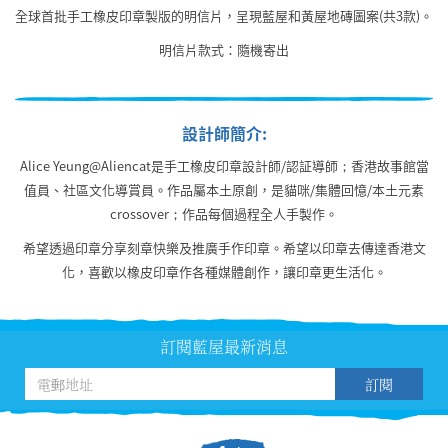
全球首批手工橡皮印章製版的明信片，呈現藍屋和黃屋地磚圖案(共3款)。
明信片款式：隨機寄出
設計師簡介:
Alice Yeung@Aliencat是手工橡皮印章設計師/認証導師；香港故事館當
值員、社區文化導賞員。作品屬本土原創，是貓咪/集體回憶/本土元素
crossover；作品每個過程全人手製作。
希望透過印章分享刻章快樂及推廣手作印章。希望以印章去傳達香港文
化，喜歡以橡皮印章作各種媒體創作，讓印章更生活化。
訂閱藍屋最新消息
訂閱