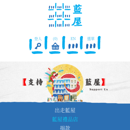
登入
(0)
EN
選單
出走藍屋
藍屋禮品店
捐款