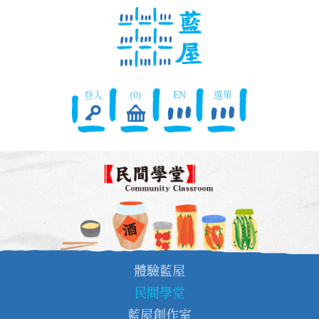
登入
(0)
EN
選單
體驗藍屋
民間學堂
藍屋創作室