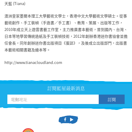
天藍 (Tiana)
澳洲皇家墨爾本理工大學藝術文學士，香港中文大學藝術文學碩士。從事
藝術創作、手工裝幀（手造書／手工書）、教育、策展、出版等工作，
2010年成立天上遊雲書藝工作室，主力推廣書本藝術，曾到國內、台灣、
日本等地學習傳統造紙及手工裝幀技術，2012年創辦香港迷你書協會並擔
任會長，同年創辦迷你書出版項目《蛋誌》，及後成立出版部門，出版書
本藝術相關書籍及繪本等。
http://www.tianacloudland.com
訂閱藍屋最新消息
訂閱