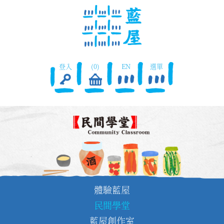
登入
(0)
EN
選單
體驗藍屋
民間學堂
藍屋創作室