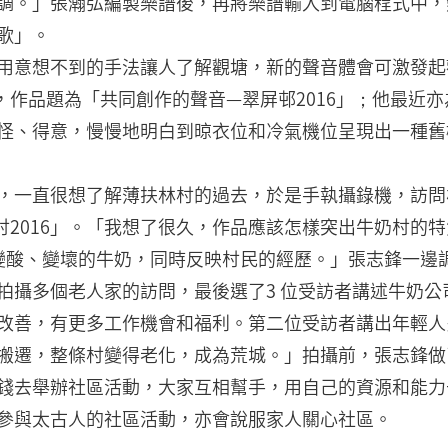
調。」張瀚弘編製樂譜後，再將樂譜輸入到電腦程式中，
歌」。
用意想不到的手法讓人了解觀塘，新的聲音體會可激發起
，作品題為「共同創作的聲音—翠屏邨2016」；他最近
怪、得意，慢慢地明白到晾衣位和冷氣機位呈現出一種舊
，一直很想了解薄扶林村的過去，於是手執攝錄機，訪問
村2016」。「我想了很久，作品應該怎樣突出牛奶村的
鮮、變酸、變壞的牛奶，同時反映村民的經歷。」張志鋒一
拍攝多個老人家的訪問，最後選了3 位受訪者講述牛奶
改善，有更多工作機會和福利。第二位受訪者講出年輕人
搬遷，整條村變得老化，成為荒城。」拍攝前，張志鋒做
錢去舉辦社區活動，大家互相幫手，用自己的資源和能力
參與太古人的社區活動，亦會說服家人關心社區。