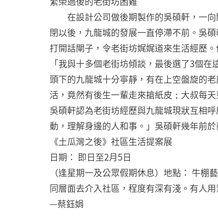
繁榮過後的老街坊困難
在設計公司做後期製作的吳碩軒，一向關
閉以後，九龍城的發展一直停滯不前。吳碩
打開話閘子，令老街坊娓娓道來生活經歷。
「我與十多個老街坊傾談，最後選了3個在
頭下的九龍城十分寧靜，有在上空盤旋的老
活，竟然有後生一輩走來搶紙皮；大叔每天
吳碩軒認為老街坊經歷與九龍城現狀互相呼
動，理解身邊的人和事。」吳碩軒幾年前於
《土瓜灣之後》社區生活提案展
日期： 即日至2月5日
（逢星期一及公眾假期休息）地點： 牛棚藝
同層面去介入社區，程度有深有淺。有人用
—蔡鈺娟