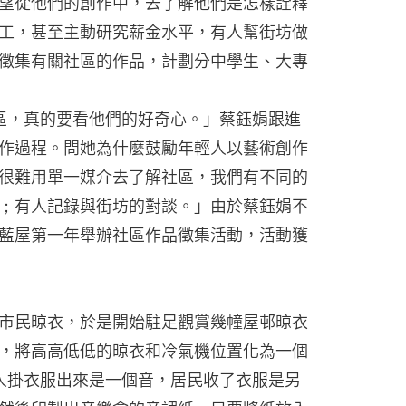
望從他們的創作中，去了解他們是怎樣詮釋
工，甚至主動研究薪金水平，有人幫街坊做
徵集有關社區的作品，計劃分中學生、大專
社區，真的要看他們的好奇心。」蔡鈺娟跟進
作過程。問她為什麼鼓勵年輕人以藝術創作
很難用單一媒介去了解社區，我們有不同的
；有人記錄與街坊的對談。」由於蔡鈺娟不
藍屋第一年舉辦社區作品徵集活動，活動獲
市民晾衣，於是開始駐足觀賞幾幢屋邨晾衣
，將高高低低的晾衣和冷氣機位置化為一個
有人掛衣服出來是一個音，居民收了衣服是另