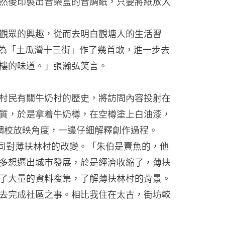
然後印製出音樂盒的音調紙，只要將紙放入
觀眾的興趣，從而去明白觀塘人的生活習
亦為「土瓜灣十三街」作了幾首歌，進一步去
樓的味道。」張瀚弘笑言。
村民有關牛奶村的歷史，將訪問內容投射在
特質，於是拿着牛奶樽，在空樽塗上白油漆，
邊調校放映角度，一邊仔細解釋創作過程。
公司對薄扶林村的改變。「朱伯是賣魚的，他
多想遷出城市發展，於是經濟收縮了，薄扶
了大量的資料搜集，了解薄扶林村的背景。
去完成社區之事。相比我住在太古，街坊較