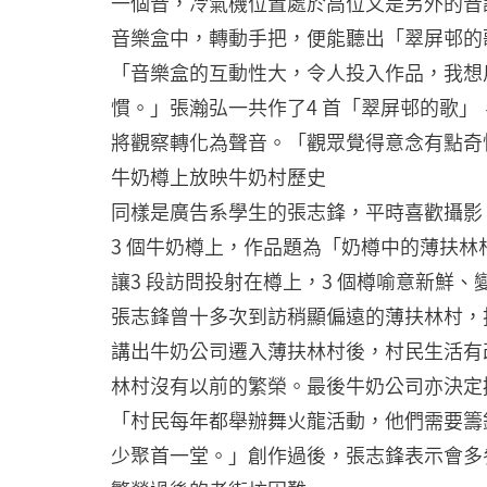
一個音，冷氣機位置處於高位又是另外的音
音樂盒中，轉動手把，便能聽出「翠屏邨的
「音樂盒的互動性大，令人投入作品，我想
慣。」張瀚弘一共作了4 首「翠屏邨的歌」
將觀察轉化為聲音。「觀眾覺得意念有點奇
牛奶樽上放映牛奶村歷史
同樣是廣告系學生的張志鋒，平時喜歡攝影
3 個牛奶樽上，作品題為「奶樽中的薄扶林
讓3 段訪問投射在樽上，3 個樽喻意新
張志鋒曾十多次到訪稍顯偏遠的薄扶林村，
講出牛奶公司遷入薄扶林村後，村民生活有
林村沒有以前的繁榮。最後牛奶公司亦決定
「村民每年都舉辦舞火龍活動，他們需要籌
少聚首一堂。」創作過後，張志鋒表示會多