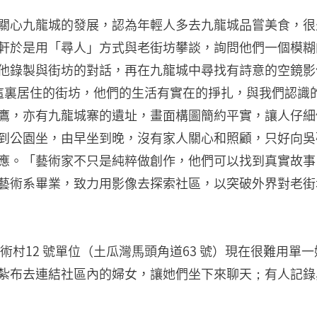
心九龍城的發展，認為年輕人多去九龍城品嘗美食，很
軒於是用「尋人」方式與老街坊攀談，詢問他們一個模糊
他錄製與街坊的對話，再在九龍城中尋找有詩意的空鏡影像
這裏居住的街坊，他們的生活有實在的掙扎，與我們認識
鷹，亦有九龍城寨的遺址，畫面構圖簡約平實，讓人仔細
到公園坐，由早坐到晚，沒有家人關心和照顧，只好向吳
應。「藝術家不只是純粹做創作，他們可以找到真實故事
藝術系畢業，致力用影像去探索社區，以突破外界對老街
術村12 號單位（土瓜灣馬頭角道63 號）現在很難用
紮布去連結社區內的婦女，讓她們坐下來聊天；有人記錄