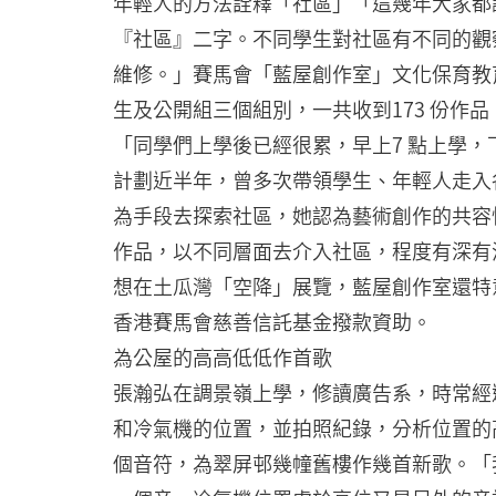
年輕人的方法詮釋「社區」「這幾年大家都
『社區』二字。不同學生對社區有不同的觀
維修。」賽馬會「藍屋創作室」文化保育教
生及公開組三個組別，一共收到173 份作品
「同學們上學後已經很累，早上7 點上學
計劃近半年，曾多次帶領學生、年輕人走入
為手段去探索社區，她認為藝術創作的共容
作品，以不同層面去介入社區，程度有深有
想在土瓜灣「空降」展覽，藍屋創作室還特
香港賽馬會慈善信託基金撥款資助。
為公屋的高高低低作首歌
張瀚弘在調景嶺上學，修讀廣告系，時常經
和冷氣機的位置，並拍照紀錄，分析位置的
個音符，為翠屏邨幾幢舊樓作幾首新歌。「