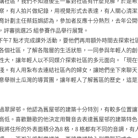
講社區，我們不知道後生一輩對社區有什麼見解，於是希
察，有人拍片做紀錄，用視覺形式去表達，有人關心清潔
育計劃主任蔡鈺娟認為，參加者反應十分熱烈，去年公開
，評審挑選25 組參賽作品舉行展覽。
，下午7 點才完成課外活動，要他們再用額外時間去探索
各個社區，了解各階層的生活狀態，一同參與年輕人的創
性大，讓年輕人以不同媒介探索社區的多元面向。「現在
淺。有人用紮布去連結社區內的婦女，讓她們坐下來聊天
意舉辦土瓜灣的導賞團，讓年輕人了解舊區的歷史，這是
過翠屏邨。他認為舊屋邨的建築十分特別，有較多位置讓
高低。喜歡聽歌的他決定用聲音去表達舊屋邨的建築特色
我將住所的外表面積分為8 格，8 格都有不同的音調，