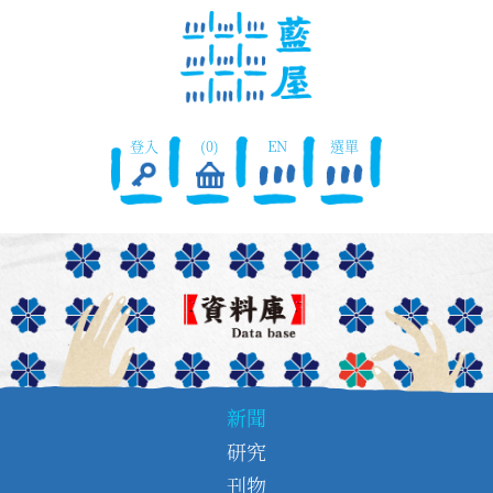
登入
(0)
EN
選單
新聞
研究
刊物