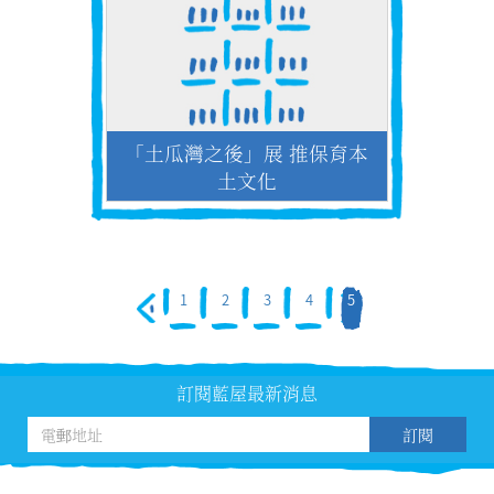
「土瓜灣之後」展 推保育本
土文化
1
2
3
4
5
訂閱藍屋最新消息
訂閱