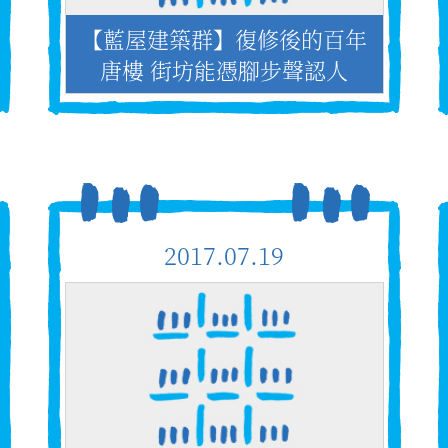
【藍屋建築群】復修後的百年
唐樓 街坊能憑腳步聲認人
2017.07.19