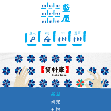
登入
(0)
EN
選單
新聞
研究
刊物