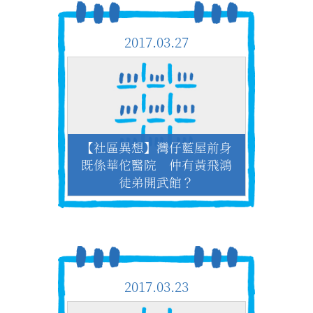
2017.03.27
【社區異想】灣仔藍屋前身
既係華佗醫院 仲有黃飛鴻
徒弟開武館？
2017.03.23