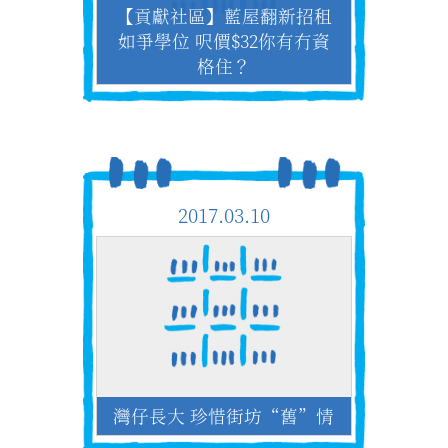
【貢獻社區】藍屋翻新招租
如爭學位 呎價$32你有冇資
格住？
2017.03.10
灣仔長大 珍惜街坊“舊”情