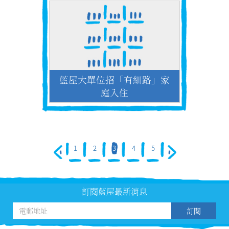
藍屋大單位招「有細路」家
庭入住
1
2
3
4
5
訂閱藍屋最新消息
訂閱