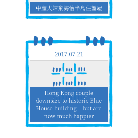
中產夫婦棄海怡半島住藍屋
2017.07.21
Hong Kong couple
downsize to historic Blue
House building – but are
now much happier