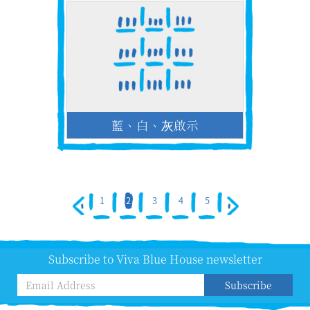
藍、白、灰啟示
1
2
3
4
5
Subscribe to Viva Blue House newsletter
Subscribe