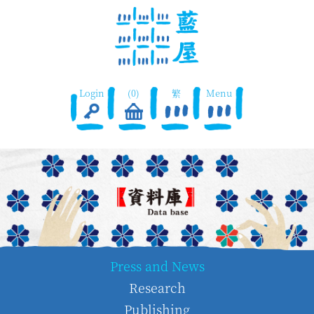
Login
(0)
繁
Menu
Press and News
Research
Publishing