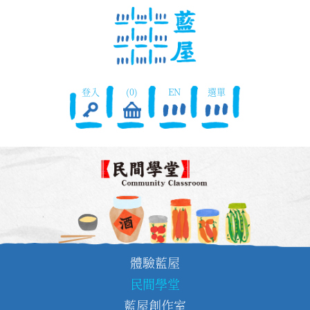
登入
(0)
EN
選單
體驗藍屋
民間學堂
藍屋創作室