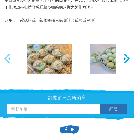
不斷改良及引入創意，才有不同口味，如芒果糯米糍及雪糕糯米糍出現。
工作坊請來街坊教授糕粉及椰絲糯米糍之製作方法。
成品：一款糕粉或一款椰絲糯米糍 (餡料: 蓮蓉或豆沙)
訂閱藍屋最新消息
訂閱