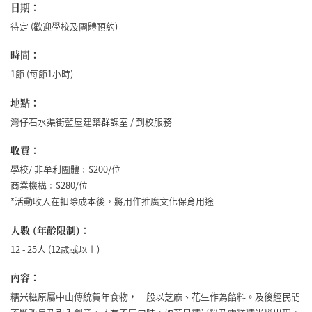
日期：
待定 (歡迎學校及團體預約)
時間：
1節 (每節1小時)
地點：
灣仔石水渠街藍屋建築群課室 / 到校服務
收費：
學校/ 非牟利團體﹕$200/位
商業機構﹕$280/位
*活動收入在扣除成本後，將用作推廣文化保育用途
人數 (年齡限制)：
12 - 25人 (12歲或以上)
內容：
糯米糍原屬中山傳統賀年食物，一般以芝麻、花生作為餡料。及後經民間