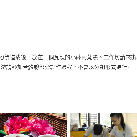
等造成後，放在一個瓦製的小砵內蒸熟。工作坊請來街坊示
及邀請參加者體驗部分製作過程，不會以分組形式進行)