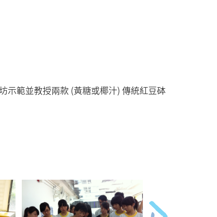
範並教授兩款 (黃糖或椰汁) 傳統紅豆砵