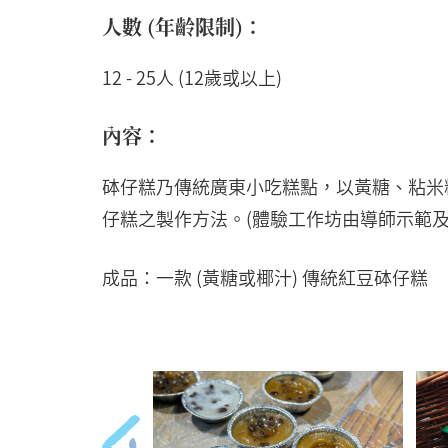
人數 (年齡限制)：
12 - 25人 (12歲或以上)
內容：
砵仔糕乃傳統廣東小吃糕點，以黃糖、粘米粉
仔糕之製作方法。(體驗工作坊由導師示範
成品：一款 (黃糖或椰汁) 傳統紅豆砵仔糕