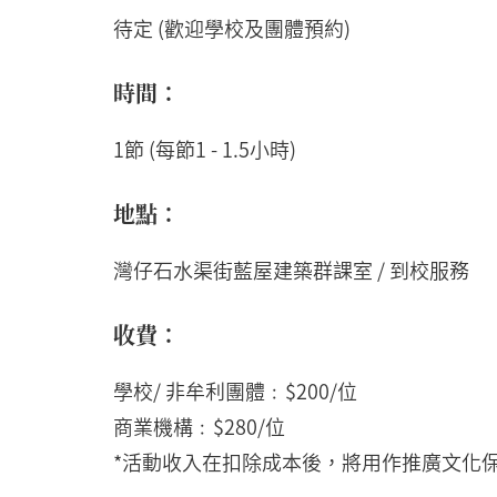
待定 (歡迎學校及團體預約)
時間：
1節 (每節1 - 1.5小時)
地點：
灣仔石水渠街藍屋建築群課室 / 到校服務
收費：
學校/ 非牟利團體﹕$200/位
商業機構﹕$280/位
*活動收入在扣除成本後，將用作推廣文化