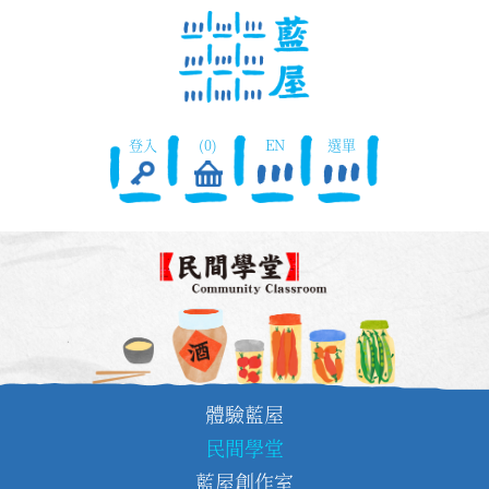
登入
(0)
EN
選單
體驗藍屋
民間學堂
藍屋創作室