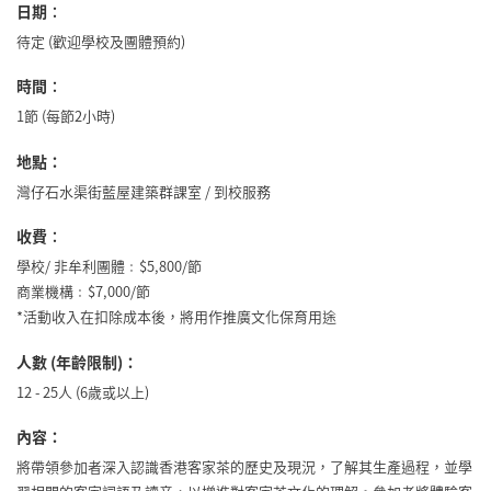
日期
：
待定 (歡迎學校及團體預約)
時間
：
1節 (每節2小時)
地點：
灣仔石水渠街藍屋建築群課室 / 到校服務
收費
：
學校/ 非牟利團體﹕$5,800/節
商業機構﹕$7,000/節
*活動收入在扣除成本後，將用作推廣文化保育用途
人數 (年齡限制)：
12 - 25人 (6歲或以上)
內容：
將帶領參加者深入認識香港客家茶的歷史及現況，了解其生產過程，並學