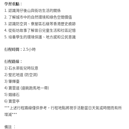
學習重點：
1. 認識灣仔後山與街坊生活的關係
2. 了解城市中的自然環境和綠色空間價值
3. 認識防空洞、寮屋區石級等香港歷史痕跡
4. 從街坊故事了解昔日兒童生活和社區記憶
5. 培養學生的環境保護、地方感和公民意識
行程時間：
2.5小時
行程路線：
1) 石水渠街兒時玩意
2) 堅尼地道 (防空洞)
3) 肇輝臺
4) 寶雲道 (遠眺跑馬地一帶)
5) 姻緣石
6) 寶雲亭
***上述行程路線僅供參考，行程地點將視乎活動當日天氣或時間而有所
增減***
備註 ：