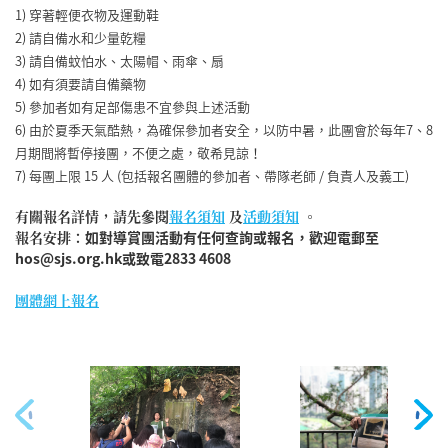
1) 穿著輕便衣物及運動鞋
2) 請自備水和少量乾糧
3) 請自備蚊怕水、太陽帽、雨傘、扇
4) 如有須要請自備藥物
5) 參加者如有足部傷患不宜參與上述活動
6) 由於夏季天氣酷熱，為確保參加者安全，以防中暑，此團會於每年7、8
月期間將暫停接團，不便之處，敬希見諒！
7) 每團上限 15 人 (包括報名團體的參加者、帶隊老師 / 負責人及義工)
有關報名詳情，​請先參閱
報名須知
及
活動須知
。
報名安排：
如對導賞團活動有任何查詢或報名，歡迎電郵至
hos@sjs.org.hk或致電2833 4608
團體
網上報名