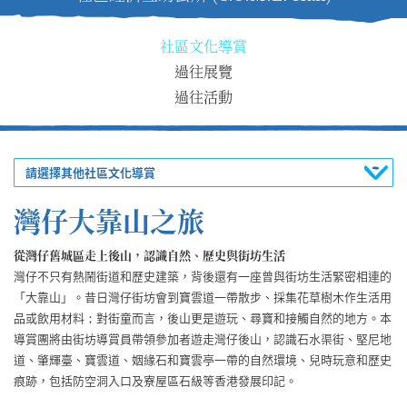
社區文化導賞
過往展覽
過往活動
請選擇其他社區文化導賞
灣仔大靠山之旅
從灣仔舊城區走上後山，認識自然、歷史與街坊生活
灣仔不只有熱鬧街道和歷史建築，背後還有一座曾與街坊生活緊密相連的
「大靠山」。昔日灣仔街坊會到寶雲道一帶散步、採集花草樹木作生活用
品或飲用材料；對街童而言，後山更是遊玩、尋寶和接觸自然的地方。本
導賞團將由街坊導賞員帶領參加者遊走灣仔後山，認識石水渠街、堅尼地
道、肇輝臺、寶雲道、姻緣石和寶雲亭一帶的自然環境、兒時玩意和歷史
痕跡，包括防空洞入口及寮屋區石級等香港發展印記。