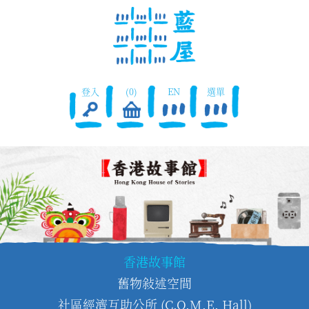
登入
(0)
EN
選單
香港故事館
舊物敍述空間
社區經濟互助公所 (C.O.M.E. Hall)