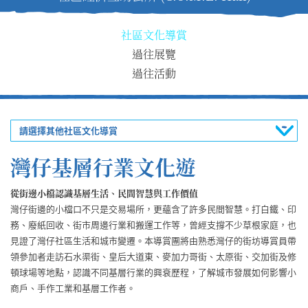
社區文化導賞
過往展覽
過往活動
請選擇其他社區文化導賞
灣仔基層行業文化遊
從街邊小檔認識基層生活、民間智慧與工作價值
灣仔街邊的小檔口不只是交易場所，更蘊含了許多民間智慧。打白鐵、印
務、廢紙回收、街市周邊行業和搬運工作等，曾經支撐不少草根家庭，也
見證了灣仔社區生活和城市變遷。本導賞團將由熟悉灣仔的街坊導賞員帶
領參加者走訪石水渠街、皇后大道東、麥加力哥街、太原街、交加街及修
頓球場等地點，認識不同基層行業的興衰歷程，了解城市發展如何影響小
商戶、手作工業和基層工作者。