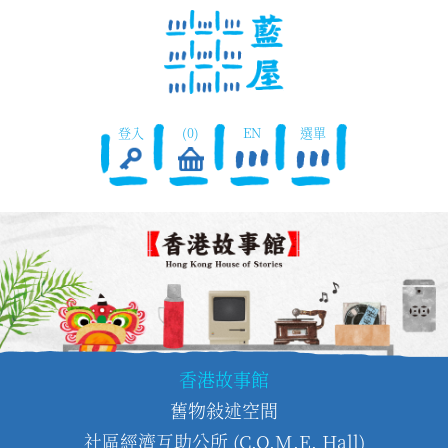
登入
(0)
EN
選單
香港故事館
舊物敍述空間
社區經濟互助公所 (C.O.M.E. Hall)