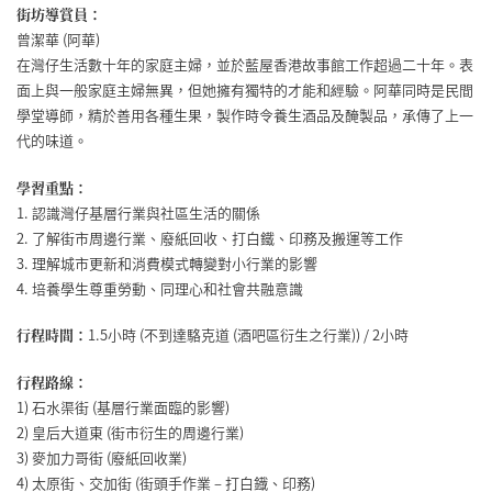
街坊導賞員：
曾潔華 (阿華)
在灣仔生活數十年的家庭主婦，並於藍屋香港故事館工作超過二十年。表
面上與一般家庭主婦無異，但她擁有獨特的才能和經驗。阿華同時是民間
學堂導師，精於善用各種生果，製作時令養生酒品及醃製品，承傳了上一
代的味道。
學習重點：
1. 認識灣仔基層行業與社區生活的關係
2. 了解街市周邊行業、廢紙回收、打白鐵、印務及搬運等工作
3. 理解城市更新和消費模式轉變對小行業的影響
4. 培養學生尊重勞動、同理心和社會共融意識
行程時間：
1.5小時 (不到達駱克道 (酒吧區衍生之行業)) / 2小時
行程路線：
1) 石水渠街 (基層行業面臨的影響)
2) 皇后大道東 (街市衍生的周邊行業)
3) 麥加力哥街 (廢紙回收業)
4) 太原街、交加街 (街頭手作業 – 打白鐡、印務)