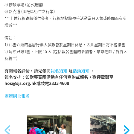
5) 修頓球場 (泥水搬運)
6) 駱克道 (酒吧區衍生之行業)
***上述行程路線僅供參考，行程地點將視乎活動當日天氣或時間而有所
增減***
備註：
1) 此團介紹的基層行業大多數會於星期日休息，因此星期日將不會接團
2) 每節只限1團，上限 15 人 (包括報名團體的參加者、帶隊老師 / 負責人
及義工)
有關報名詳情，​請先參閱
報名須知
及
活動須知
。
報名安排：
如對導賞團活動有任何查詢或報名，歡迎電郵至
hos@sjs.org.hk或致電2833 4608
團體
網上報名