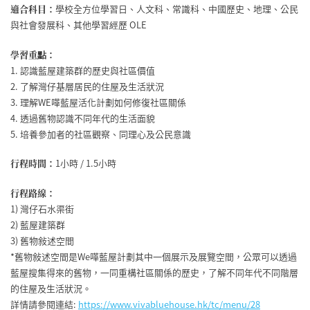
適合科目：
學校全方位學習日、人文科、常識科、中國歷史、地理、公民
與社會發展科、其他學習經歷 OLE
學習重點：
1. 認識藍屋建築群的歷史與社區價值
2. 了解灣仔基層居民的住屋及生活狀況
3. 理解WE嘩藍屋活化計劃如何修復社區關係
4. 透過舊物認識不同年代的生活面貌
5. 培養參加者的社區觀察、同理心及公民意識
行程時間：
1小時 / 1.5小時
行程路線：
1) 灣仔石水渠街
2) 藍屋建築群
3) 舊物敍述空間
*舊物敍述空間是We嘩藍屋計劃其中一個展示及展覽空間，公眾可以透過
藍屋搜集得來的舊物，一同重構社區關係的歷史，了解不同年代不同階層
的住屋及生活狀況。
詳情請參閱連結:
https://www.vivabluehouse.hk/tc/menu/28