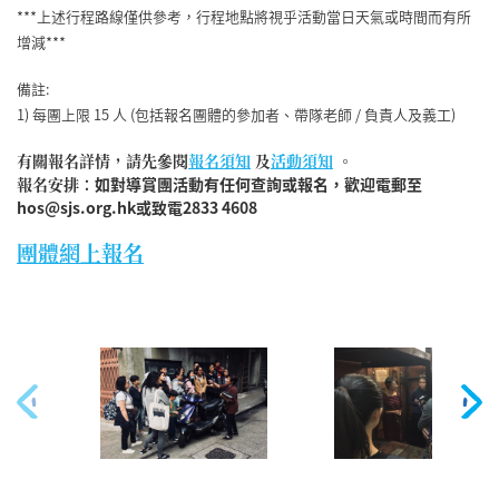
***上述行程路線僅供參考，行程地點將視乎活動當日天氣或時間而有所
增減***
備註:
1) 每團上限 15 人 (包括報名團體的參加者、帶隊老師 / 負責人及義工)
有關報名詳情，​請先參閱
報名須知
及
活動須知
。
報名安排：
如對導賞團活動有任何查詢或報名，歡迎電郵至
hos@sjs.org.hk或致電2833 4608
團體
網上報名