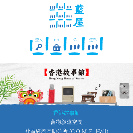
登入
(0)
EN
選單
香港故事館
舊物敍述空間
社區經濟互助公所 (C.O.M.E. Hall)