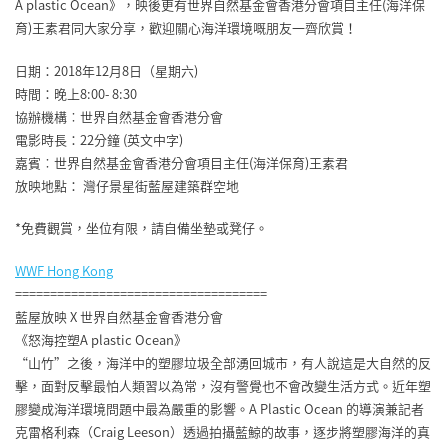
A plastic Ocean》，映後更有世界自然基金會香港分會項目主任(海洋保
育)王素君同大家分享，歡迎關心海洋環境嘅朋友一齊欣賞！
日期：2018年12月8日（星期六)
時間：晚上8:00- 8:30
協辦機構︰世界自然基金會香港分會
電影時長：22分鐘 (英文中字)
嘉賓︰世界自然基金會香港分會項目主任(海洋保育)王素君
放映地點： 灣仔景星街藍屋建築群空地
*免費觀賞，坐位有限，請自備坐墊或凳仔。
WWF Hong Kong
====================================
藍屋放映 X 世界自然基金會香港分會
《怒海控塑A plastic Ocean》
“山竹”之後，海洋中的塑膠垃圾全部湧回城市，有人說這是大自然的反
擊，面對反擊最怕人類習以為常，沒有警覺也不會改變生活方式。近年塑
膠變成海洋環境問題中最為嚴重的影響。A Plastic Ocean 的導演兼記者
克雷格利森（Craig Leeson）透過拍攝藍鯨的故事，逐步將塑膠海洋的真