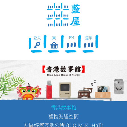
登入
(0)
EN
選單
香港故事館
舊物敍述空間
社區經濟互助公所 (C.O.M.E. Hall)