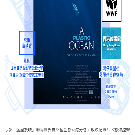
今次「藍屋放映」聯同世界自然基金會香港分會，放映紀錄片《怒海控塑