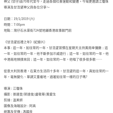
神父 (甘仔)由70年代至今，走過各個社會運動和變遷。今場
更邀請江瓊珠
導演及甘浩望神父與各位分享～
日期：19/1/2019 (六)
時間：7:00pm
地點：灣仔石水渠街72A號地舖香港故事館門前
《甘浩望巡禮之年》(紀錄片)
本事 : 這一年，如往常的一年，甘浩望習慣在星期天主持黃雨傘彌
撒；這
一年，如往常的一年，他不斷參加示威遊行；這一年
，如往常的一年，他
中港兩地頻撲來回；這一年，如往常的
一年，他唱了很多很多歌……
從意大利到香港，在東方生活四十多年，甘浩望的這一年，
真如往常的一
年，毫無變化、單調又重複地，過著如往常一
樣的日子嗎?
導演 : 江瓊珠
攝影 : 張連登/郭達俊/盧敬華/黃愛生
剪接 : 溫美妍
圖像及海報設計 : 阿高
統籌及宣傳 : 馮國良