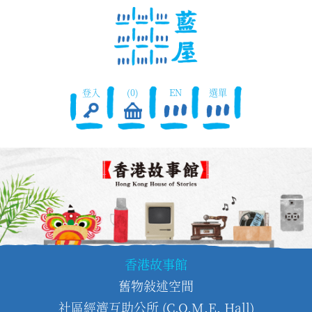
登入
(0)
EN
選單
香港故事館
舊物敍述空間
社區經濟互助公所 (C.O.M.E. Hall)