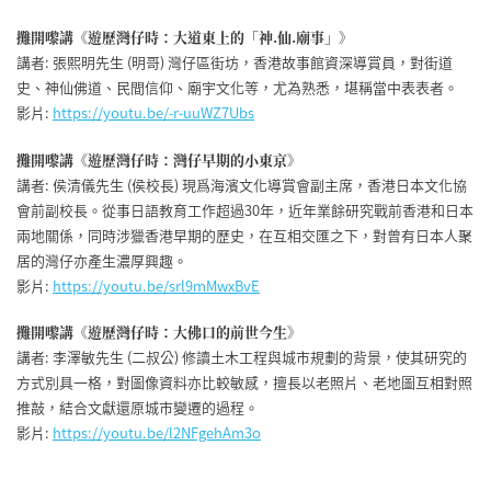
攤開嚟講《遊歷灣仔時：大道東上的「神.仙.廟事」》
講者: 張熙明先生 (明哥) 灣仔區街坊，香港故事館資深導賞員，對街道
史、神仙佛道、民間信仰、廟宇文化等，尤為熟悉，堪稱當中表表者。
影片:
https://youtu.be/-r-uuWZ7Ubs
攤開嚟講《遊歷灣仔時：灣仔早期的小東京》
講者: 侯清儀先生 (侯校長) 現爲海濱文化導賞會副主席，香港日本文化協
會前副校長。從事日語教育工作超過30年，近年業餘研究戰前香港和日本
兩地關係，同時涉獵香港早期的歷史，在互相交匯之下，對曾有日本人聚
居的灣仔亦產生濃厚興趣。
影片:
https://youtu.be/srl9mMwxBvE
攤開嚟講《遊歷灣仔時：大佛口的前世今生》
講者: 李澤敏先生 (二叔公) 修讀土木工程與城市規劃的背景，使其研究的
方式別具一格，對圖像資料亦比較敏感，擅長以老照片、老地圖互相對照
推敲，結合文獻還原城市變遷的過程。
影片:
https://youtu.be/l2NFgehAm3o