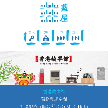
登入
(0)
EN
選單
香港故事館
舊物敍述空間
社區經濟互助公所 (C.O.M.E. Hall)