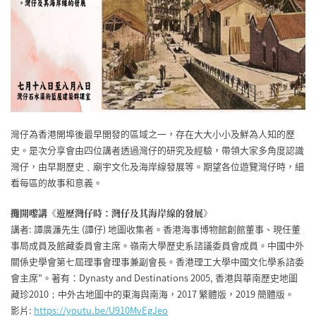
灣仔為香港開埠後最早開發的區域之一，存在大大小小及鮮為人知的歷
史。是次分享會由四位講者透過灣仔的研究及經驗，帶領大家多角度認識
灣仔，由早期歷史﹑廟宇文化及海岸線發展等。期望各位遊覽灣仔時，細
看每區的故事和意義。
攤開嚟講《遊歷灣仔時：灣仔及其海岸線的發展》
講者: 譚廣濂先生 (譚仔) 地圖收集者。香港海事博物館創館董事、現任董
事局成員及館藏委員會主席。嶺南大學歷史系諮議委員會成員。中國中外
關係史學會第七屆理事會理事兼副會長。香港理工大學中國文化學系諮委
會主席"。著有：Dynasty and Destinations 2005, 香港與華南歷史地圖
藏珍2010；中外古地圖中的東海與南海，2017 繁體版，2019 簡體版。
影片:
https://youtu.be/U910MvEgJeo