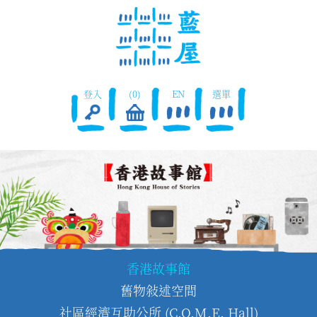
登入
(0)
EN
選單
香港故事館
舊物敍述空間
社區經濟互助公所 (C.O.M.E. Hall)