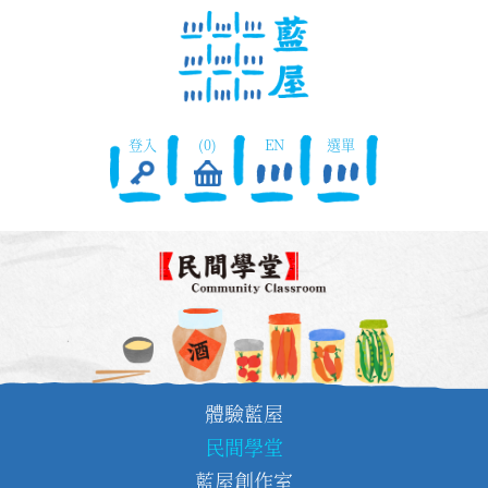
登入
(0)
EN
選單
體驗藍屋
民間學堂
藍屋創作室