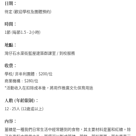
日期：
待定 (歡迎學校及團體預約)
時間：
1節 (每節1.5 - 2小時)
地點：
灣仔石水渠街藍屋建築群課室 / 到校服務
收費：
學校/ 非牟利團體﹕$200/位
商業機構﹕$280/位
*活動收入在扣除成本後，將用作推廣文化保育用途
人數 (年齡限制)：
12 - 25人 (12歲或以上)
內容：
薑糖是一種我們日常生活中經常聽到的食物，其主要材料是薑和紅糖。除