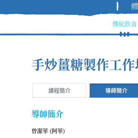
傳統飲食
手炒薑糖製作工作
課程簡介
導師簡介
導師簡介
曾潔華 (阿華)