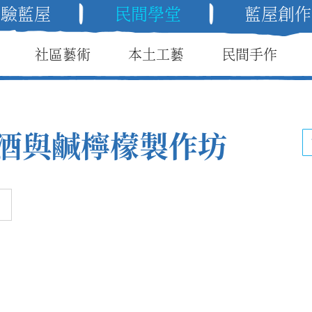
體驗藍屋
民間學堂
藍屋創作
社區藝術
本土工藝
民間手作
酒與鹹檸檬製作坊