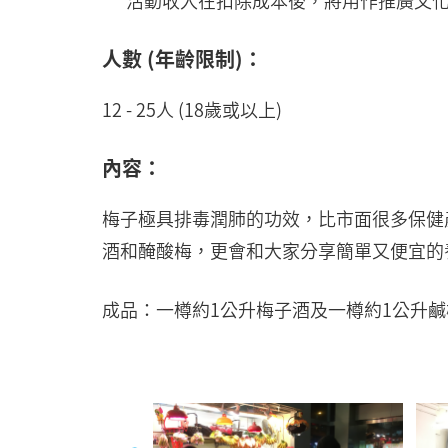
***活動收入在扣除成本後，將用作推廣文
人數 (年齡限制)：
12 - 25人 (18歲或以上)
內容：
梅子極具排毒潤肺的功效，比市面很多保健
酒和醃酸梅，更會和大家分享簡單又便宜的
成品：一樽約1公升梅子酒及一樽約1公升鹹