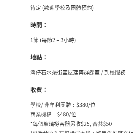
待定 (歡迎學校及團體預約)
時間：
1節 (每節2 – 3小時)
地點：
灣仔石水渠街藍屋建築群課室 / 到校服務
收費：
學校/ 非牟利團體﹕$380/位
商業機構﹕$480/位
*每個玻璃樽容器另收$25, 合共$50