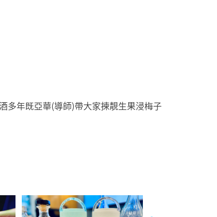
多年既亞華(導師)帶大家揀靚生果浸梅子