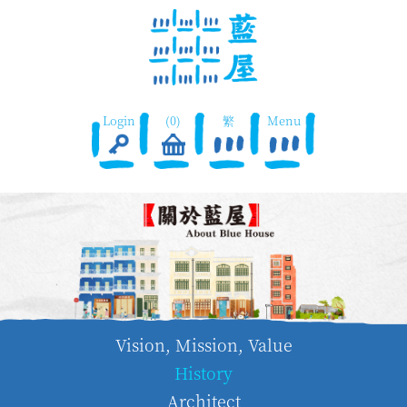
Login
(0)
繁
Menu
Vision, Mission, Value
History
Architect